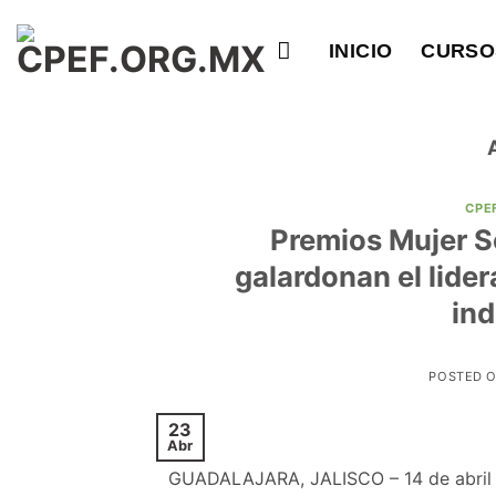
Saltar
al
INICIO
CURSO
contenido
CPE
Premios Mujer S
galardonan el lide
ind
POSTED 
23
Abr
​ ​GUADALAJARA, JALISCO – 14 de abril de