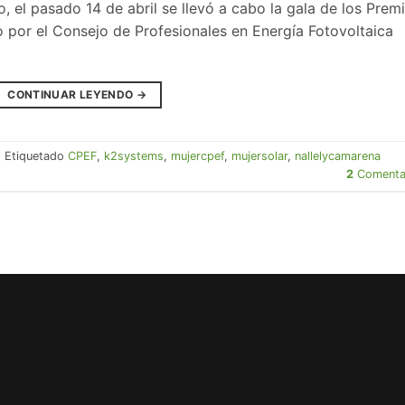
, el pasado 14 de abril se llevó a cabo la gala de los Prem
 por el Consejo de Profesionales en Energía Fotovoltaica
CONTINUAR LEYENDO
→
|
Etiquetado
CPEF
,
k2systems
,
mujercpef
,
mujersolar
,
nallelycamarena
2
Comenta