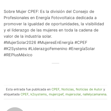
​Sobre Mujer CPEF: Es la división del Consejo de
Profesionales en Energía Fotovoltaica dedicada a
promover la igualdad de oportunidades, la visibilidad
y el liderazgo de las mujeres en toda la cadena de
valor de la industria solar.
​#MujerSolar2026 #MujeresEnEnergía #CPEF
#K2Systems #LiderazgoFemenino #EnergíaSolar
#REPlusMéxico
Esta entrada fue publicada en
CPEF
,
Noticias
,
Noticias de Autor
y
etiquetada
CPEF
,
k2systems
,
mujercpef
,
mujersolar
,
nallelycamarena
.