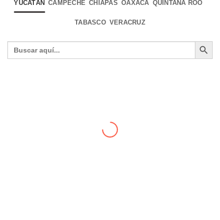
YUCATÁN
CAMPECHE
CHIAPAS
OAXACA
QUINTANA ROO
TABASCO
VERACRUZ
BOTÓN DE 
Buscar:
ALICIA DENISSE REJÓN SOSA