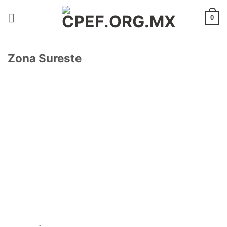
Saltar
al
0
contenido
Zona Sureste