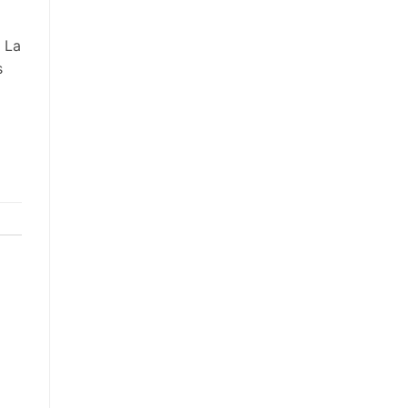
. La
s