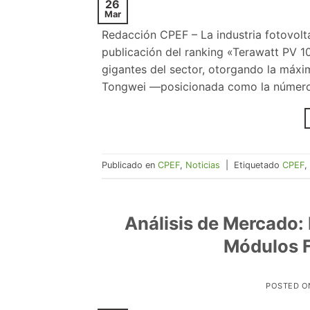
26
Mar
Redacción CPEF – La industria fotovolta
publicación del ranking «Terawatt PV 1
gigantes del sector, otorgando la máxim
Tongwei —posicionada como la número
Publicado en
CPEF
,
Noticias
|
Etiquetado
CPEF
,
Análisis de Mercado:
Módulos F
POSTED 