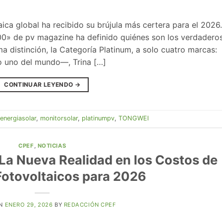
ica global ha recibido su brújula más certera para el 2026
00» de pv magazine ha definido quiénes son los verdadero
a distinción, la Categoría Platinum, a solo cuatro marcas:
 uno del mundo—, Trina […]
CONTINUAR LEYENDO
→
energiasolar
,
monitorsolar
,
platinumpv
,
TONGWEI
CPEF
,
NOTICIAS
 La Nueva Realidad en los Costos de
otovoltaicos para 2026
ON
ENERO 29, 2026
BY
REDACCIÓN CPEF