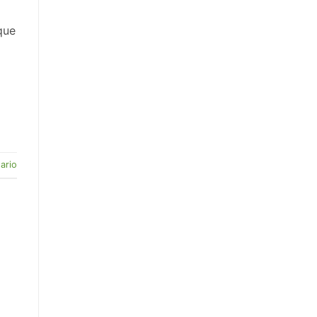
que
ario