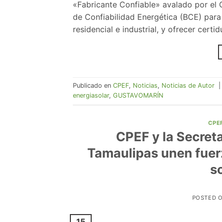
«Fabricante Confiable» avalado por el C
de Confiabilidad Energética (BCE) para 
residencial e industrial, y ofrecer certi
Publicado en
CPEF
,
Noticias
,
Noticias de Autor
energiasolar
,
GUSTAVOMARÍN
CPE
CPEF y la Secreta
Tamaulipas unen fuerz
s
POSTED 
15