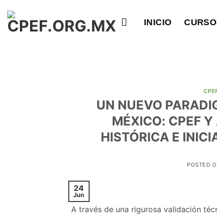
Saltar
al
INICIO
CURSO
contenido
CPE
UN NUEVO PARADIG
MÉXICO: CPEF 
HISTÓRICA E INIC
POSTED 
24
Jun
A través de una rigurosa validación téc