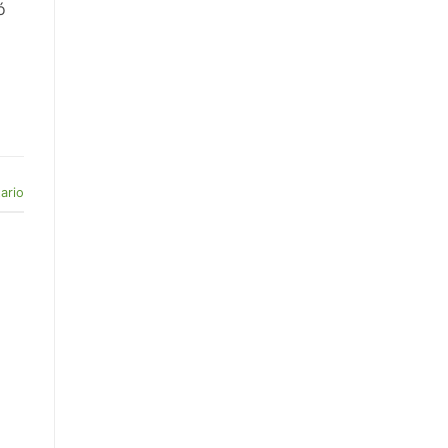
ó
ario