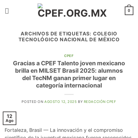
Saltar
al
0
contenido
ARCHIVOS DE ETIQUETAS:
COLEGIO
TECNOLÓGICO NACIONAL DE MÉXICO
CPEF
Gracias a CPEF Talento joven mexicano
brilla en MILSET Brasil 2025: alumnos
del TecNM ganan primer lugar en
categoría internacional
POSTED ON
AGOSTO 12, 2025
BY
REDACCIÓN CPEF
12
Ago
Fortaleza, Brasil — La innovación y el compromiso
científico de la juventud mexicana fueron reconocidos