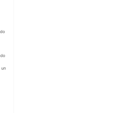
ido
ado
s un