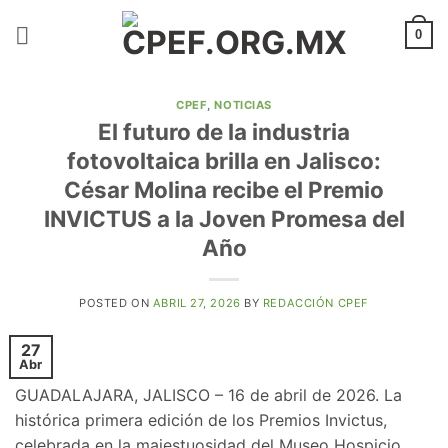
Saltar
al
0
contenido
CPEF
,
NOTICIAS
El futuro de la industria
fotovoltaica brilla en Jalisco:
César Molina recibe el Premio
INVICTUS a la Joven Promesa del
Año
POSTED ON
ABRIL 27, 2026
BY
REDACCIÓN CPEF
27
Abr
​GUADALAJARA, JALISCO – 16 de abril de 2026. La
histórica primera edición de los Premios Invictus,
celebrada en la majestuosidad del Museo Hospicio