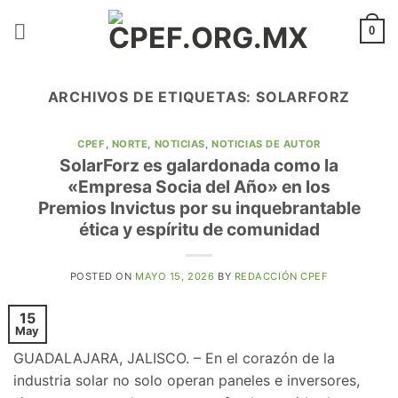
Saltar
al
0
contenido
ARCHIVOS DE ETIQUETAS:
SOLARFORZ
CPEF
,
NORTE
,
NOTICIAS
,
NOTICIAS DE AUTOR
​SolarForz es galardonada como la
«Empresa Socia del Año» en los
Premios Invictus por su inquebrantable
ética y espíritu de comunidad
POSTED ON
MAYO 15, 2026
BY
REDACCIÓN CPEF
15
May
​GUADALAJARA, JALISCO. – En el corazón de la
industria solar no solo operan paneles e inversores,