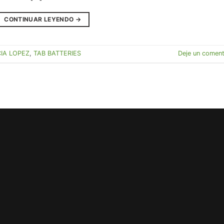
CONTINUAR LEYENDO
→
IA LOPEZ
,
TAB BATTERIES
Deje un coment