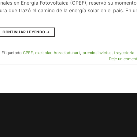
onales en Energía Fotovoltaica (CPEF), reservó su momento
ura que trazó el camino de la energía solar en el país. En u
CONTINUAR LEYENDO
→
|
Etiquetado
CPEF
,
exelsolar
,
horacioduhart
,
premiosinvictus
,
trayectoria
Deje un coment