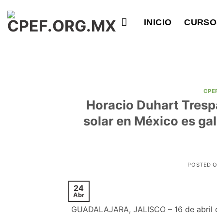
Saltar
al
INICIO
CURSO
contenido
CPE
Horacio Duhart Trespal
solar en México es gal
POSTED 
24
Abr
GUADALAJARA, JALISCO – 16 de abril de