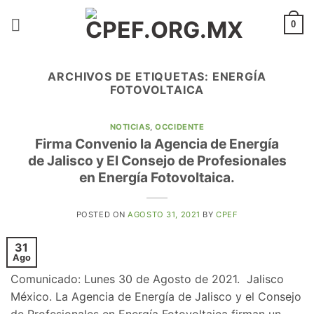
Saltar
al
0
contenido
ARCHIVOS DE ETIQUETAS:
ENERGÍA
FOTOVOLTAICA
NOTICIAS
,
OCCIDENTE
Firma Convenio la Agencia de Energía
de Jalisco y El Consejo de Profesionales
en Energía Fotovoltaica.
POSTED ON
AGOSTO 31, 2021
BY
CPEF
31
Ago
Comunicado: Lunes 30 de Agosto de 2021. Jalisco
México. La Agencia de Energía de Jalisco y el Consejo
de Profesionales en Energía Fotovoltaica firman un