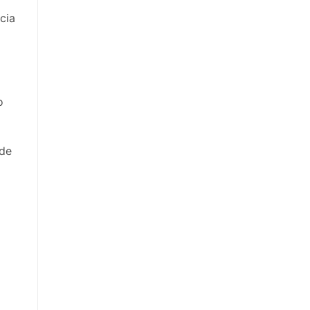
cia
o
 de