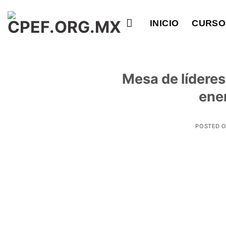
Saltar
al
INICIO
CURSO
contenido
Mesa de lídere
ene
POSTED 