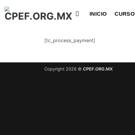
Saltar
al
INICIO
CURSO
contenido
[tc_process_payment]
Copyright 2026 ©
CPEF.ORG.MX