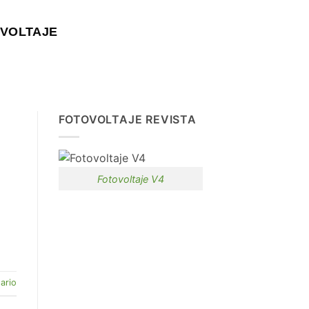
VOLTAJE
FOTOVOLTAJE REVISTA
Fotovoltaje V4
ario