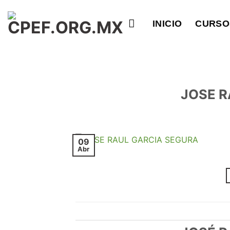
Saltar
al
INICIO
CURSO
contenido
JOSE R
09
Abr