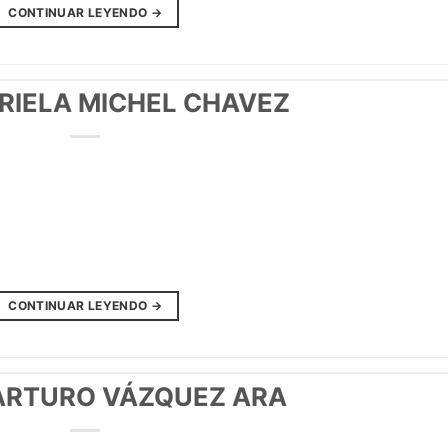
CONTINUAR LEYENDO
→
RIELA MICHEL CHAVEZ
CONTINUAR LEYENDO
→
ARTURO VÁZQUEZ ARA