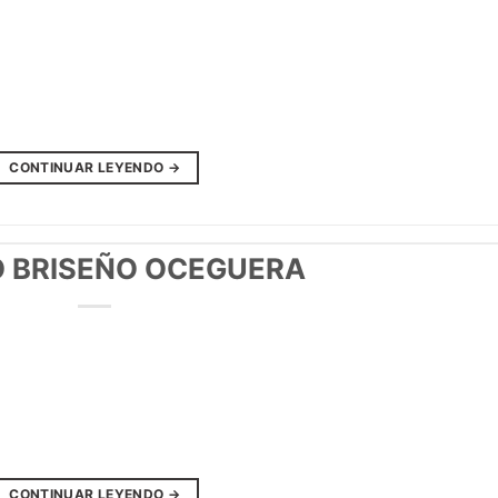
CONTINUAR LEYENDO
→
O BRISEÑO OCEGUERA
CONTINUAR LEYENDO
→