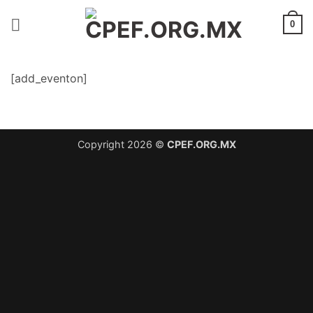
Saltar
al
0
contenido
[add_eventon]
Copyright 2026 ©
CPEF.ORG.MX