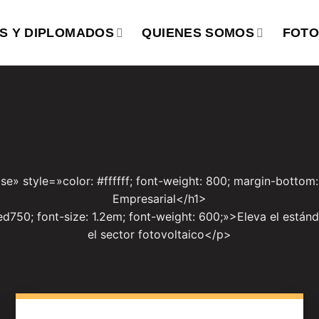
S Y DIPLOMADOS
QUIENES SOMOS
FOTO
e» style=»color: #ffffff; font-weight: 800; margin-bottom
Empresarial</h1>
ed750; font-size: 1.2em; font-weight: 600;»>Eleva el están
el sector fotovoltaico</p>