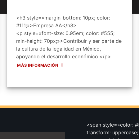
<h3 style=»margin-bottom: 10px; color:
#111;»>Empresa AA</h3>
<p style=»font-size: 0.95em; color: #555;
min-height: 70px;»>Contribuir y ser parte de
la cultura de la legalidad en México,
apoyando el desarrollo económico.</p>
MÁS INFORMACIÓN
<span style=»color: #f
transform: uppercase;