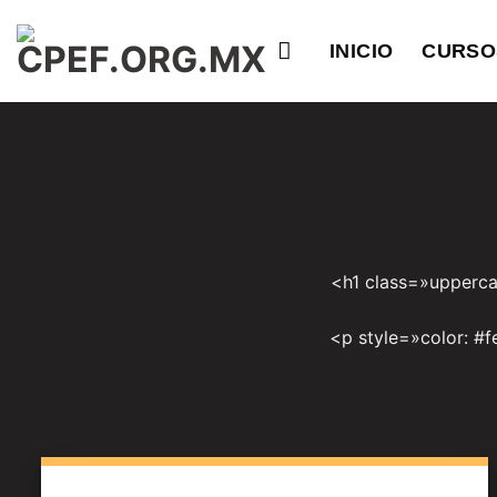
Saltar
al
INICIO
CURSO
contenido
<h1 class=»uppercas
<p style=»color: #f