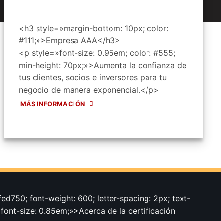
<h3 style=»margin-bottom: 10px; color:
#111;»>Empresa AAA</h3>
<p style=»font-size: 0.95em; color: #555;
min-height: 70px;»>Aumenta la confianza de
tus clientes, socios e inversores para tu
negocio de manera exponencial.</p>
MÁS INFORMACIÓN
ed750; font-weight: 600; letter-spacing: 2px; text-
 font-size: 0.85em;»>Acerca de la certificación