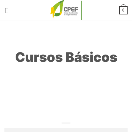
Saltar
al
0
contenido
Cursos Básicos