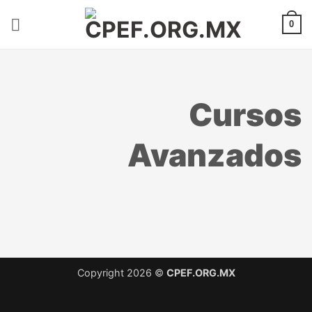
Saltar
al
0
contenido
Cursos
Avanzados
Copyright 2026 ©
CPEF.ORG.MX