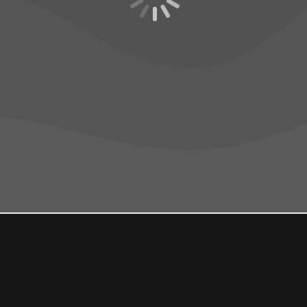
ctados
dad
ados
e Controversias
en Generación Distribuida