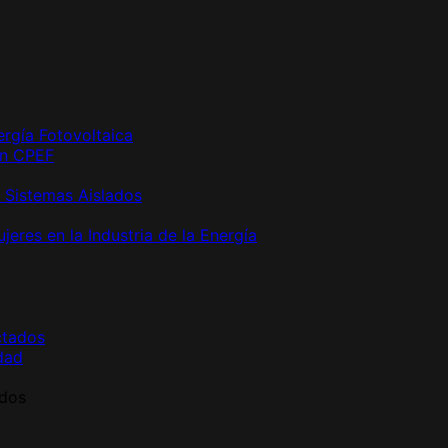
rgía Fotovoltaica
ón CPEF
 Sistemas Aislados
eres en la Industria de la Energía
ctados
dad
ados