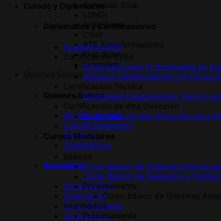
Canadian Solar
Cursos y Diplomados
LONGI
APSystems
Diplomados y Certificaciones
Chint
RTE Transformadores
Academia CPEF
First Solar
Certificación CPEF
Solarview
Diplomado para Profesionales en Ene
Quienes Somos
Módulos Independientes Certificaci
Certificación Técnica
Quienes Somos
Diplomado Especializado Técnico en
Certificación de Alta Dirección
Modelo de Valor
Diplomado de Alta Dirección para Muj
Comité Delegados
Servicios
Cursos Modulares
Catedráticos
Básicos
Asociados
Curso Básico de Sistemas Intercone
Curso Básico de Marketing y Publici
Zona Pacífico
Próximamente
Zona Norte
Curso Básico de Sistemas Aisl
Zona Occidente
Intermedios
Zona Centro
Próximamente