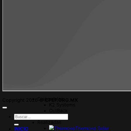
Básicos
Curso Básico de Sistemas Intercone
Curso Básico de Marketing y Publici
Próximamente
Curso Básico de Sistemas Aisl
Intermedios
Próximamente
Curso Intermedio de Solución d
Avanzados
Próximamente
CPEF Joven
Curso Avanzado de Regulación 
Certificaciones de Marca
Disponibles
Copyright 2026 ©
CPEF.ORG.MX
K2 Systems
OutBack
Buscar
Enphase
por:
Realizadas
Thornova Solar
INICIO