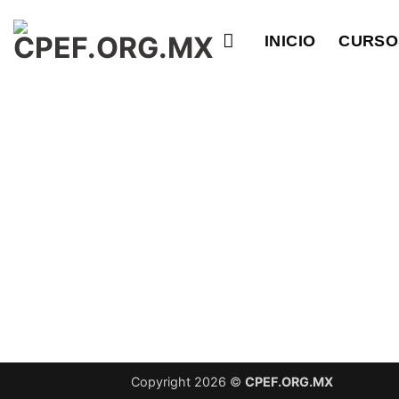
Saltar
al
INICIO
CURSO
contenido
Copyright 2026 ©
CPEF.ORG.MX