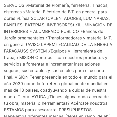
SERVCIOS ⚡Material de Plomería, ferretería, Tinacos,
cisternas ⚡Material Eléctrico de B.T. en general para
obras ⚡Línea SOLAR (CALENTADORES, LUMINARIAS,
PANELES, BATERIAS, INVERSORES) ⚡ILUMINACIÓN DE
INTERIORES ⚡ ALUMBRADO PUBLICO ⚡Bancas de
Jardín ornamentales ⚡Transformadores y material M.T.
en general (AVISO LAPEM) ⚡CALIDAD DE LA ENERGIA
FARAGAUSS SYSTEM ⚡Equipos y Herramienta de
trabajo MISION Contribuir con nuestros productos y
servicios a fomentar e incrementar instalaciones
seguras, sustentables y sostenibles para el usuario
final. VISION Tener presencia en todo el mundo para el
año 2030 como la ferretería globalmente mundial en
más de 18 países, coadyuvando a cuidar de nuestra
madre Tierra. AYUDA ¿Tienes alguna duda acerca de
tu obra, material o herramientas? Acércate nosotros
ESTAMOS para asesorarte. PRESUPUESTOS.
Manejamos diferentes marcas líderes en ramo, de ahí