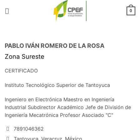
Saltar
al
0
contenido
PABLO IVÁN ROMERO DE LA ROSA
Zona Sureste
CERTIFICADO
Instituto Tecnológico Superior de Tantoyuca
Ingeniero en Electrónica Maestro en Ingeniería
Industrial Subdirector Académico Jefe de División de
Ingeniería Mecatrónica Profesor Asociado "C"
7891046362
Tantoyuca, Veracruz, México