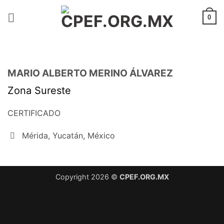
Saltar
al
0
contenido
MARIO ALBERTO MERINO ÁLVAREZ
Zona Sureste
CERTIFICADO
Mérida, Yucatán, México
Copyright 2026 ©
CPEF.ORG.MX