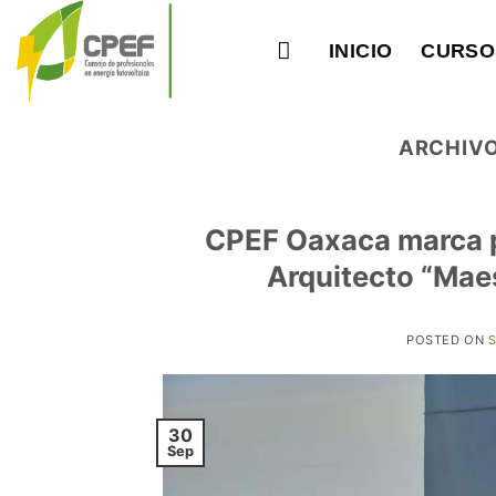
Saltar
al
INICIO
CURSO
contenido
ARCHIVO
CPEF Oaxaca marca pr
Arquitecto “Mae
POSTED ON
S
30
Sep