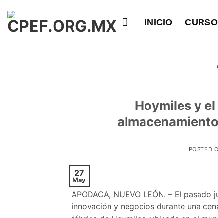
Saltar
al
INICIO
CURSO
contenido
Hoymiles y el
almacenamiento
POSTED 
27
May
APODACA, NUEVO LEÓN. – El pasado juev
innovación y negocios durante una cena 