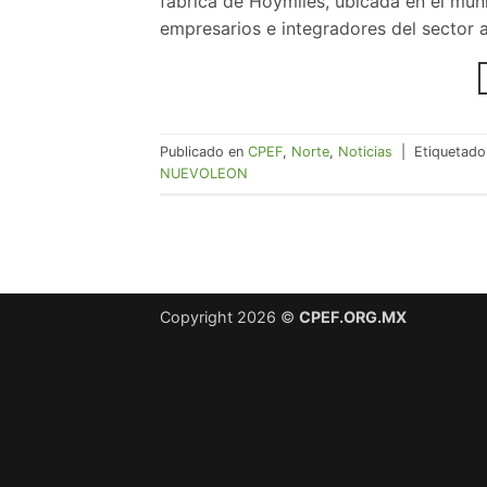
fábrica de Hoymiles, ubicada en el mu
empresarios e integradores del sector a
Publicado en
CPEF
,
Norte
,
Noticias
|
Etiquetad
NUEVOLEON
Copyright 2026 ©
CPEF.ORG.MX