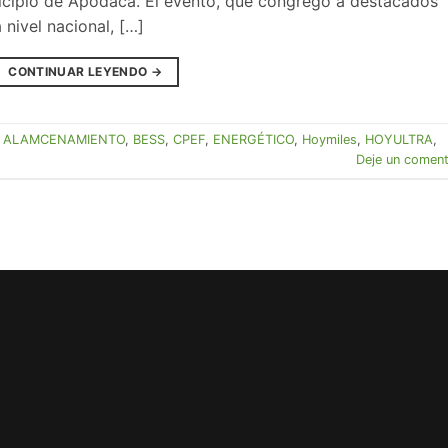
nicipio de Apodaca. El evento, que congregó a destacados
 nivel nacional, […]
CONTINUAR LEYENDO
→
o
ALAMCENAMIENTO
,
BESS
,
CPEF
,
ENERGÉTICO
,
Hoymiles
,
HOYULTRA
,
Deje un coment