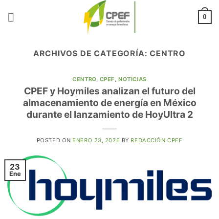
Saltar
al
0
contenido
ARCHIVOS DE CATEGORÍA:
CENTRO
CENTRO
,
CPEF
,
NOTICIAS
CPEF y Hoymiles analizan el futuro del
almacenamiento de energía en México
durante el lanzamiento de HoyUltra 2
POSTED ON
ENERO 23, 2026
BY
REDACCIÓN CPEF
23
Ene