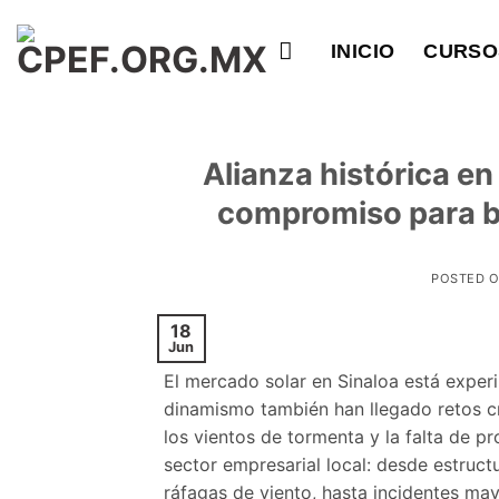
Saltar
al
INICIO
CURSO
contenido
Alianza histórica e
compromiso para bli
POSTED 
18
Jun
El mercado solar en Sinaloa está exper
dinamismo también han llegado retos cr
los vientos de tormenta y la falta de p
sector empresarial local: desde estruc
ráfagas de viento, hasta incidentes ma