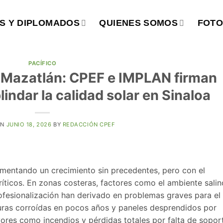
S Y DIPLOMADOS
QUIENES SOMOS
FOTO
PACÍFICO
n Mazatlán: CPEF e IMPLAN firman
ndar la calidad solar en Sinaloa
ON
JUNIO 18, 2026
BY
REDACCIÓN CPEF
imentando un crecimiento sin precedentes, pero con el
íticos. En zonas costeras, factores como el ambiente salin
rofesionalización han derivado en problemas graves para el
turas corroídas en pocos años y paneles desprendidos por
yores como incendios y pérdidas totales por falta de sopor